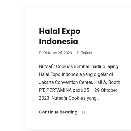
Halal Expo
Indonesia
Oktober 25, 2023
Terkini
Nutsafir Cookies kembali hadir di ajang
Halal Expo Indonesia yang digelar di
Jakarta Convention Center, Hall A, Booth
PT. PERTAMINA pada 25 – 29 Oktober
2023. Nutsafir Cookies yang...
Continue Reading