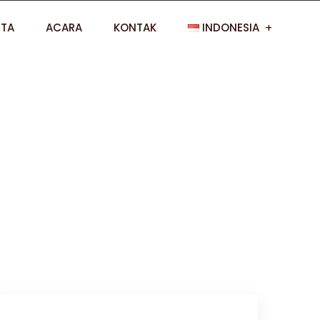
ITA
ACARA
KONTAK
INDONESIA