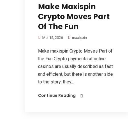
Make Maxispin
Crypto Moves Part
Of The Fun
Mei 15, 2026
maxispin
Make maxispin Crypto Moves Part of
the Fun Crypto payments at online
casinos are usually described as fast
and efficient, but there is another side
to the story: they...
Continue Reading