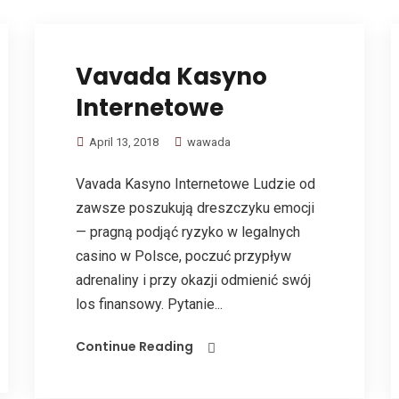
Vavada Kasyno
Internetowe
April 13, 2018
wawada
Vavada Kasyno Internetowe Ludzie od
zawsze poszukują dreszczyku emocji
— pragną podjąć ryzyko w legalnych
casino w Polsce, poczuć przypływ
adrenaliny i przy okazji odmienić swój
los finansowy. Pytanie...
Continue Reading