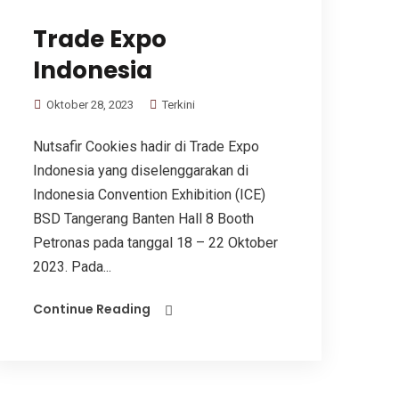
Trade Expo
Indonesia
Oktober 28, 2023
Terkini
Nutsafir Cookies hadir di Trade Expo
Indonesia yang diselenggarakan di
Indonesia Convention Exhibition (ICE)
BSD Tangerang Banten Hall 8 Booth
Petronas pada tanggal 18 – 22 Oktober
2023. Pada...
Continue Reading