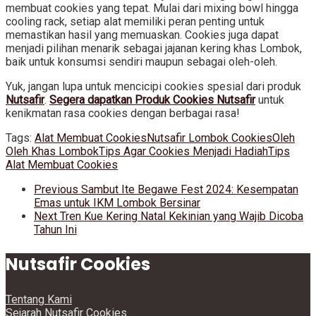
membuat cookies yang tepat. Mulai dari mixing bowl hingga
cooling rack, setiap alat memiliki peran penting untuk
memastikan hasil yang memuaskan. Cookies juga dapat
menjadi pilihan menarik sebagai jajanan kering khas Lombok,
baik untuk konsumsi sendiri maupun sebagai oleh-oleh.
Yuk, jangan lupa untuk mencicipi cookies spesial dari produk
Nutsafir
.
Segera dapatkan Produk Cookies Nutsafir
untuk
kenikmatan rasa cookies dengan berbagai rasa!
Tags:
Alat Membuat Cookies
Nutsafir Lombok Cookies
Oleh
Oleh Khas Lombok
Tips Agar Cookies Menjadi Hadiah
Tips
Alat Membuat Cookies
Previous
Sambut Ite Begawe Fest 2024: Kesempatan
Emas untuk IKM Lombok Bersinar
Next
Tren Kue Kering Natal Kekinian yang Wajib Dicoba
Tahun Ini
Nutsafir Cookies
Tentang Kami
Sejarah Nutsafir Cookies