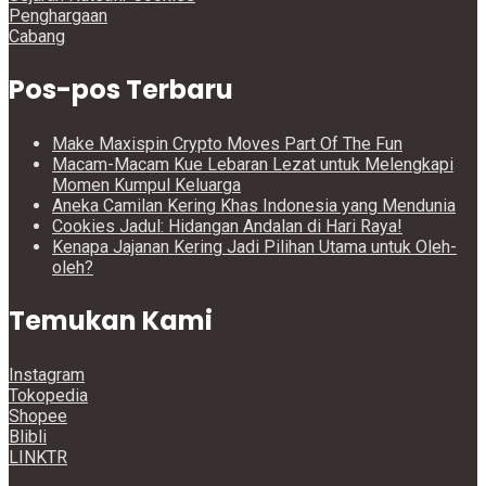
Penghargaan
Cabang
Pos-pos Terbaru
Make Maxispin Crypto Moves Part Of The Fun
Macam-Macam Kue Lebaran Lezat untuk Melengkapi
Momen Kumpul Keluarga
Aneka Camilan Kering Khas Indonesia yang Mendunia
Cookies Jadul: Hidangan Andalan di Hari Raya!
Kenapa Jajanan Kering Jadi Pilihan Utama untuk Oleh-
oleh?
Temukan Kami
Instagram
Tokopedia
Shopee
Blibli
LINKTR