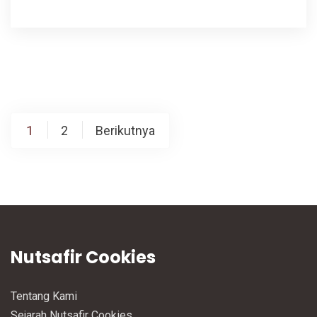
Paginasi
1
2
Berikutnya
pos
Nutsafir Cookies
Tentang Kami
Sejarah Nutsafir Cookies